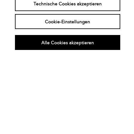
WORKSHOP
Technische Cookies akzeptieren
Die nonverbale Kommunikation
im provokativen Ansatz
Cookie-Einstellungen
Kategorie:
Workshop
Therapeut*in:
Charlotte Cordes
Alle Cookies akzeptieren
Referent/in:
Noni Höfner
Die provokativen Vorgehensweisen ProSA
(Provokative SystemArbeit) und ProSt
(Provokativer Stil) haben sich aus der
Provokativen Therapie von Frank Farrelly
entwickelt. In der provokativen Beratungsarbeit
werden Veränderungen erreicht, indem die
emotionale Energie des Klienten
umgeleitet wird, weg von der
Aufrechterhaltung ihrer Symptomatik hin zu
neuen, gesünderen Gedanken, Gefühlen und