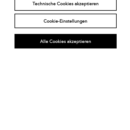
Technische Cookies akzeptieren
Neuigkeiten & Videoreihen
Cookie-Einstellungen
Alle Cookies akzeptieren
Der güldene Jubiläumsworkshop
des Duos Bernhard Trenkle &
Gunther Schmidt
Mehr Infos