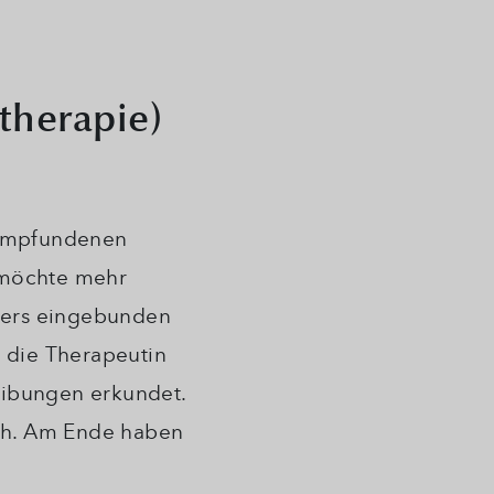
rtherapie)
g empfundenen
d möchte mehr
tners eingebunden
 die Therapeutin
ibungen erkundet.
ich. Am Ende haben