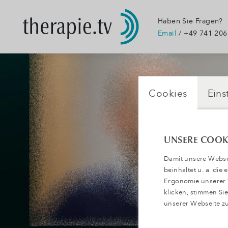
Haben Sie Fragen?
Email
/ +49 741 206
Cookies
Eins
UNSERE COOK
Damit unsere Websei
beinhaltet u. a. die
Ergonomie unserer W
klicken, stimmen S
unserer Webseite zu