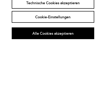
INTERVIEW
Technische Cookies akzeptieren
Wie läuft eine provokative
Therapie ab?
Cookie-Einstellungen
Kategorie:
Interview
Therapeut*in:
Noni Höfner,
Charlotte Cordes
Alle Cookies akzeptieren
Impressum
AGB
Newsletter