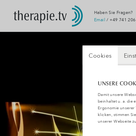
Haben Sie Fragen?
Email
/ +49 741 206
Cookies
Eins
UNSERE COOK
Damit unsere Websei
beinhaltet u. a. die
Ergonomie unserer W
klicken, stimmen S
unserer Webseite zu